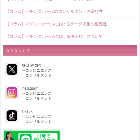
【コラム】パチンコホールのコンサルタントの選び方
【コラム】パチンコホールにおけるデータ収集の重要性
【コラム】パチンコホールにおける法令順守について
ＳＮＳリンク
X(旧Twitter)
⇒コンビニエンス
コンサルタント
Instagram
⇒コンビニエンス
コンサルタント
TikTok
⇒コンビニエンス
コンサルタント