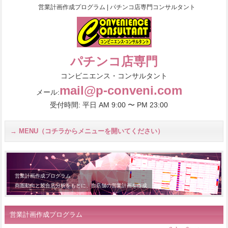
営業計画作成プログラム | パチンコ店専門コンサルタント
パチンコ店専門
コンビニエンス・コンサルタント
mail@p-conveni.com
メール:
受付時間: 平日 AM 9:00 〜 PM 23:00
MENU（コチラからメニューを開いてください）
営業計画作成プログラム
商圏動向と競合店分析をもとに、自店舗の営業計画を作成
営業計画作成プログラム