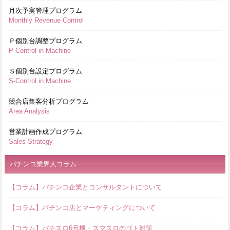
月次予実管理プログラム
Monthly Revenue Control
Ｐ個別台調整プログラム
P-Control in Machine
Ｓ個別台設定プログラム
S-Control in Machine
競合店集客分析プログラム
Area Analysis
営業計画作成プログラム
Sales Strategy
パチンコ業界人コラム
【コラム】パチンコ企業とコンサルタントについて
【コラム】パチンコ店とマーケティングについて
【コラム】パチスロ6号機・スマスロのゴト対策