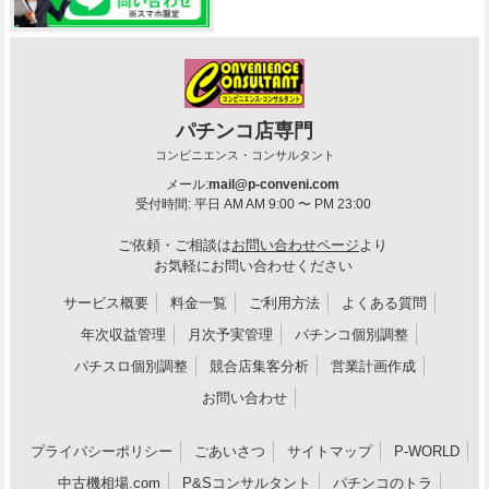
パチンコ店専門
コンビニエンス・コンサルタント
メール:
mail@p-conveni.com
受付時間: 平日 AM AM 9:00 〜 PM 23:00
ご依頼・ご相談は
お問い合わせページ
より
お気軽にお問い合わせください
サービス概要
料金一覧
ご利用方法
よくある質問
年次収益管理
月次予実管理
パチンコ個別調整
パチスロ個別調整
競合店集客分析
営業計画作成
お問い合わせ
プライバシーポリシー
ごあいさつ
サイトマップ
P-WORLD
中古機相場.com
P&Sコンサルタント
パチンコのトラ