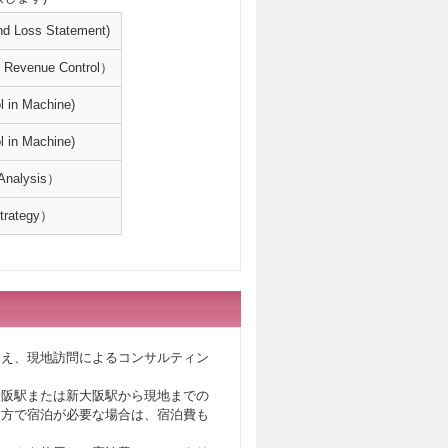
oss Statement)
enue Control）
 Machine)
 Machine)
alysis）
ategy）
加え、現地訪問によるコンサルティン
大阪駅または新大阪駅から現地までの
遠方で宿泊が必要な場合は、宿泊費も