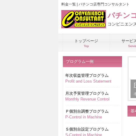
料金一覧 | パチンコ店専門コンサルタント
パチン
コンビニエン
トップページ
サービ
Top
Servi
プログラム一例
年次収益管理プログラム
Profit and Loss Statement
月次予実管理プログラム
Monthly Revenue Control
基
Ｐ個別台調整プログラム
P-Control in Machine
Ｓ個別台設定プログラム
S-Control in Machine