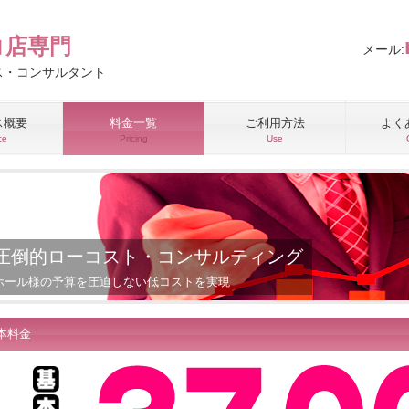
コ店専門
メール:
ス・コンサルタント
ス概要
料金一覧
ご利用方法
よく
ce
Pricing
Use
圧倒的ローコスト・コンサルティング
ホール様の予算を圧迫しない低コストを実現
本料金