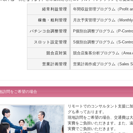
経常利益管理
年間収益管理プログラム（Profit and L
稼働・粗利管理
月次予実管理プログラム（Monthly Rev
パチンコ台調整管理
P個別台調整プログラム（P-Control in
スロット設定管理
S個別台調整プログラム（S-Control in
競合店対策
競合店集客分析プログラム（Area An
営業計画管理
営業計画作成プログラム（Sales Str
地訪問をご希望の場合
リモートでのコンサルタント支援に
グも承っております。
現地訪問をご希望の場合、交通費は
実費をご負担いただきます。また、
実費でご負担いただきます。